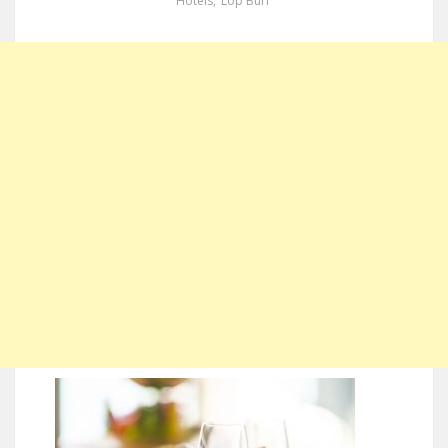
Hotels
,
Lop Buri