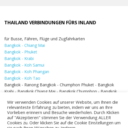
THAILAND VERBINDUNGEN FÜRS INLAND
für Busse, Fähren, Flüge und Zugfahrkarten
Bangkok - Chiang Mai
Bangkok - Phuket
Bangkok - Krabi
Bangkok - Koh Samui
Bangkok - Koh Phangan
Bangkok - Koh Tao
Bangkok - Ranong Bangkok - Chumphon Phuket - Bangkok
Krabi - Bangkok Chiang Mai - Bangkok Chumphon - Bangkok
Koh Samui - Koh Phi Phi
Bangkok - Pattaya
Wir verwenden Cookies auf unserer Website, um Ihnen die
Bangkok - Hua Hin
relevanteste Erfahrung zu bieten, indem wir uns an Ihre
Vorlieben erinnern und Besuche wiederholen. Durch Klicken
auf "Akzeptieren" stimmen Sie der Verwendung ALLER
Cookies zu. Oder klicken Sie auf die Cookie Einstellungen um
sie nach Ihren Wünschen zu änderrn