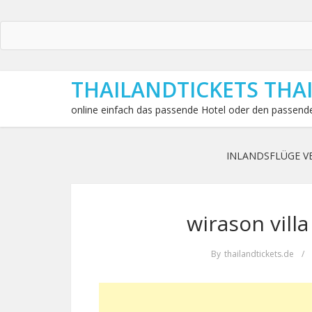
THAILANDTICKETS THA
online einfach das passende Hotel oder den passende
INLANDSFLÜGE V
wirason vill
By
thailandtickets.de
/