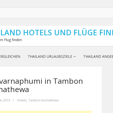
ILAND HOTELS UND FLÜGE FI
n Flug finden
ERGLEICHEN
THAILAND URLAUBSZIELE
THAILAND ANGE
uvarnaphumi in Tambon
hathewa
14, 2019
/
Hotels
,
Tambon Rachathewa