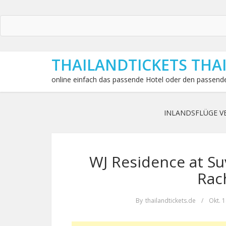
THAILANDTICKETS THA
online einfach das passende Hotel oder den passende
INLANDSFLÜGE V
WJ Residence at S
Rac
By
thailandtickets.de
/
Okt. 