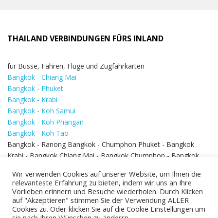
THAILAND VERBINDUNGEN FÜRS INLAND
für Busse, Fähren, Flüge und Zugfahrkarten
Bangkok - Chiang Mai
Bangkok - Phuket
Bangkok - Krabi
Bangkok - Koh Samui
Bangkok - Koh Phangan
Bangkok - Koh Tao
Bangkok - Ranong Bangkok - Chumphon Phuket - Bangkok
Krabi - Bangkok Chiang Mai - Bangkok Chumphon - Bangkok
Koh Samui - Koh Phi Phi
Bangkok - Pattaya
Wir verwenden Cookies auf unserer Website, um Ihnen die
Bangkok - Hua Hin
relevanteste Erfahrung zu bieten, indem wir uns an Ihre
Vorlieben erinnern und Besuche wiederholen. Durch Klicken
auf "Akzeptieren" stimmen Sie der Verwendung ALLER
Cookies zu. Oder klicken Sie auf die Cookie Einstellungen um
sie nach Ihren Wünschen zu änderrn