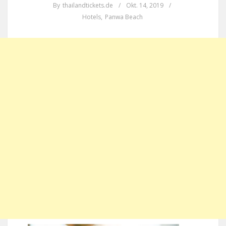
By
thailandtickets.de
/
Okt. 14, 2019
/
Hotels
,
Panwa Beach