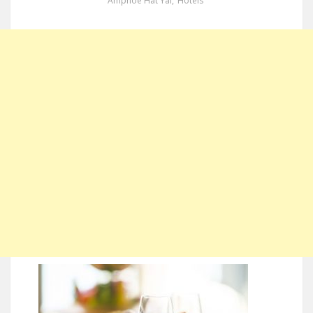
Amphoe Hat Yai
,
Hotels