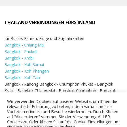
THAILAND VERBINDUNGEN FÜRS INLAND
für Busse, Fähren, Flüge und Zugfahrkarten
Bangkok - Chiang Mai
Bangkok - Phuket
Bangkok - Krabi
Bangkok - Koh Samui
Bangkok - Koh Phangan
Bangkok - Koh Tao
Bangkok - Ranong Bangkok - Chumphon Phuket - Bangkok
Krabi - Bangkok Chiang Mai - Bangkok Chumphon - Bangkok
Koh Samui - Koh Phi Phi
Bangkok - Pattaya
Wir verwenden Cookies auf unserer Website, um Ihnen die
Bangkok - Hua Hin
relevanteste Erfahrung zu bieten, indem wir uns an Ihre
Vorlieben erinnern und Besuche wiederholen. Durch Klicken
auf "Akzeptieren" stimmen Sie der Verwendung ALLER
Cookies zu. Oder klicken Sie auf die Cookie Einstellungen um
sie nach Ihren Wünschen zu änderrn