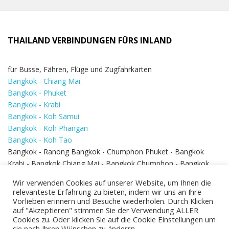
THAILAND VERBINDUNGEN FÜRS INLAND
für Busse, Fähren, Flüge und Zugfahrkarten
Bangkok - Chiang Mai
Bangkok - Phuket
Bangkok - Krabi
Bangkok - Koh Samui
Bangkok - Koh Phangan
Bangkok - Koh Tao
Bangkok - Ranong Bangkok - Chumphon Phuket - Bangkok
Krabi - Bangkok Chiang Mai - Bangkok Chumphon - Bangkok
Koh Samui - Koh Phi Phi
Bangkok - Pattaya
Wir verwenden Cookies auf unserer Website, um Ihnen die
Bangkok - Hua Hin
relevanteste Erfahrung zu bieten, indem wir uns an Ihre
Vorlieben erinnern und Besuche wiederholen. Durch Klicken
auf "Akzeptieren" stimmen Sie der Verwendung ALLER
Cookies zu. Oder klicken Sie auf die Cookie Einstellungen um
sie nach Ihren Wünschen zu änderrn