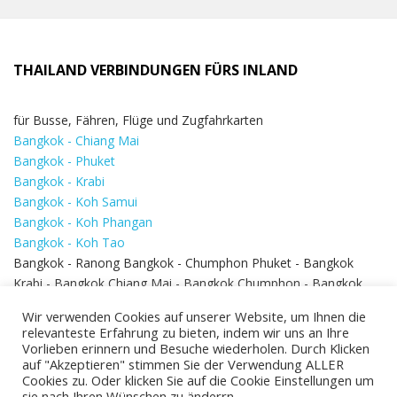
THAILAND VERBINDUNGEN FÜRS INLAND
für Busse, Fähren, Flüge und Zugfahrkarten
Bangkok - Chiang Mai
Bangkok - Phuket
Bangkok - Krabi
Bangkok - Koh Samui
Bangkok - Koh Phangan
Bangkok - Koh Tao
Bangkok - Ranong Bangkok - Chumphon Phuket - Bangkok
Krabi - Bangkok Chiang Mai - Bangkok Chumphon - Bangkok
Koh Samui - Koh Phi Phi
Bangkok - Pattaya
Wir verwenden Cookies auf unserer Website, um Ihnen die
Bangkok - Hua Hin
relevanteste Erfahrung zu bieten, indem wir uns an Ihre
Vorlieben erinnern und Besuche wiederholen. Durch Klicken
auf "Akzeptieren" stimmen Sie der Verwendung ALLER
Cookies zu. Oder klicken Sie auf die Cookie Einstellungen um
sie nach Ihren Wünschen zu änderrn