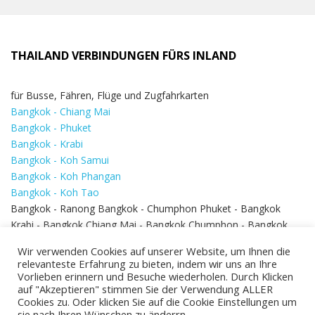
THAILAND VERBINDUNGEN FÜRS INLAND
für Busse, Fähren, Flüge und Zugfahrkarten
Bangkok - Chiang Mai
Bangkok - Phuket
Bangkok - Krabi
Bangkok - Koh Samui
Bangkok - Koh Phangan
Bangkok - Koh Tao
Bangkok - Ranong Bangkok - Chumphon Phuket - Bangkok
Krabi - Bangkok Chiang Mai - Bangkok Chumphon - Bangkok
Koh Samui - Koh Phi Phi
Bangkok - Pattaya
Wir verwenden Cookies auf unserer Website, um Ihnen die
Bangkok - Hua Hin
relevanteste Erfahrung zu bieten, indem wir uns an Ihre
Vorlieben erinnern und Besuche wiederholen. Durch Klicken
auf "Akzeptieren" stimmen Sie der Verwendung ALLER
Cookies zu. Oder klicken Sie auf die Cookie Einstellungen um
sie nach Ihren Wünschen zu änderrn