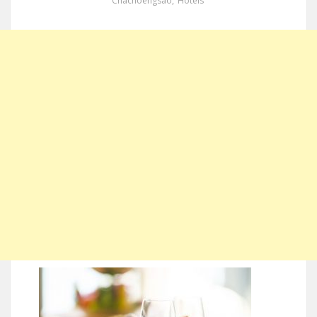
Chachoengsao
,
Hotels