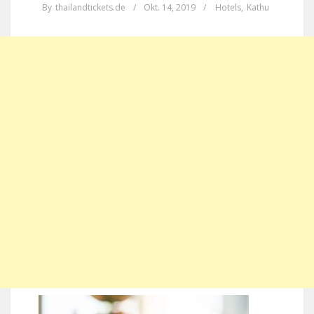
By
thailandtickets.de
/
Okt. 14, 2019
/
Hotels
,
Kathu