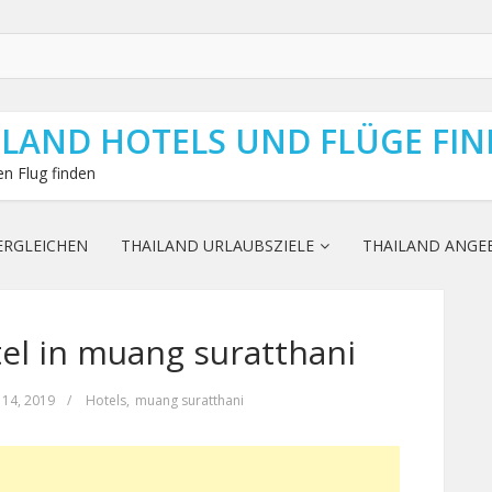
ILAND HOTELS UND FLÜGE FI
n Flug finden
ERGLEICHEN
THAILAND URLAUBSZIELE
THAILAND ANGE
l in muang suratthani
 14, 2019
/
Hotels
,
muang suratthani