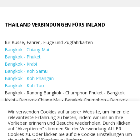
THAILAND VERBINDUNGEN FÜRS INLAND
für Busse, Fähren, Flüge und Zugfahrkarten
Bangkok - Chiang Mai
Bangkok - Phuket
Bangkok - Krabi
Bangkok - Koh Samui
Bangkok - Koh Phangan
Bangkok - Koh Tao
Bangkok - Ranong Bangkok - Chumphon Phuket - Bangkok
Krabi - Bangkok Chiang Mai - Bangkok Chumphon - Bangkok
Koh Samui - Koh Phi Phi
Bangkok - Pattaya
Wir verwenden Cookies auf unserer Website, um Ihnen die
Bangkok - Hua Hin
relevanteste Erfahrung zu bieten, indem wir uns an Ihre
Vorlieben erinnern und Besuche wiederholen. Durch Klicken
auf "Akzeptieren" stimmen Sie der Verwendung ALLER
Cookies zu. Oder klicken Sie auf die Cookie Einstellungen um
sie nach Ihren Wünschen zu änderrn