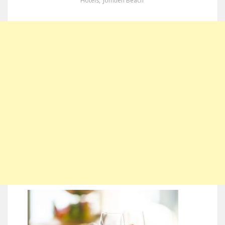
Hotels
,
Jomtien Beach