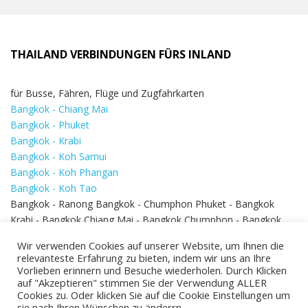
THAILAND VERBINDUNGEN FÜRS INLAND
für Busse, Fähren, Flüge und Zugfahrkarten
Bangkok - Chiang Mai
Bangkok - Phuket
Bangkok - Krabi
Bangkok - Koh Samui
Bangkok - Koh Phangan
Bangkok - Koh Tao
Bangkok - Ranong Bangkok - Chumphon Phuket - Bangkok
Krabi - Bangkok Chiang Mai - Bangkok Chumphon - Bangkok
Koh Samui - Koh Phi Phi
Bangkok - Pattaya
Wir verwenden Cookies auf unserer Website, um Ihnen die
Bangkok - Hua Hin
relevanteste Erfahrung zu bieten, indem wir uns an Ihre
Vorlieben erinnern und Besuche wiederholen. Durch Klicken
auf "Akzeptieren" stimmen Sie der Verwendung ALLER
Cookies zu. Oder klicken Sie auf die Cookie Einstellungen um
sie nach Ihren Wünschen zu änderrn