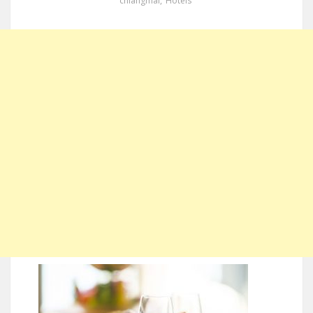
chiangmai
,
Hotels