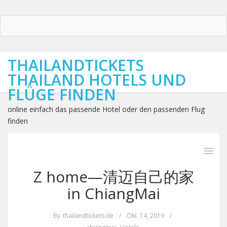
THAILANDTICKETS
THAILAND HOTELS UND
FLÜGE FINDEN
online einfach das passende Hotel oder den passenden Flug
finden
Z home—清迈自己的家
in ChiangMai
By
thailandtickets.de
/
Okt. 14, 2019
/