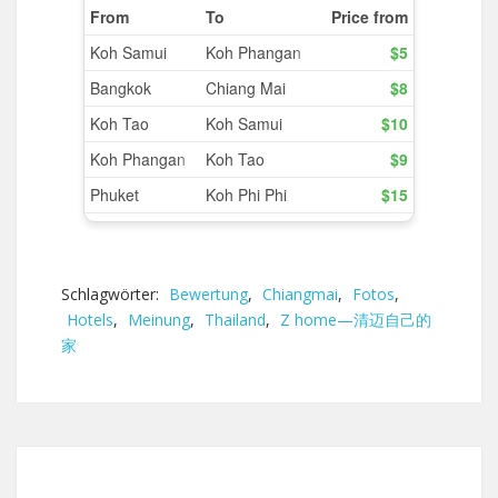
Schlagwörter:
Bewertung
,
Chiangmai
,
Fotos
,
Hotels
,
Meinung
,
Thailand
,
Z home—清迈自己的
家