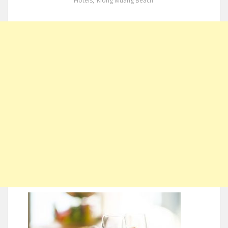
Hotels
,
Klong Muang Beach