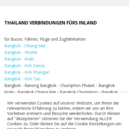
THAILAND VERBINDUNGEN FÜRS INLAND
für Busse, Fähren, Flüge und Zugfahrkarten
Bangkok - Chiang Mai
Bangkok - Phuket
Bangkok - Krabi
Bangkok - Koh Samui
Bangkok - Koh Phangan
Bangkok - Koh Tao
Bangkok - Ranong Bangkok - Chumphon Phuket - Bangkok
Krabi - Bangkok Chiang Mai - Bangkok Chumphon - Bangkok
Koh Samui - Koh Phi Phi
Bangkok - Pattaya
Wir verwenden Cookies auf unserer Website, um Ihnen die
Bangkok - Hua Hin
relevanteste Erfahrung zu bieten, indem wir uns an Ihre
Vorlieben erinnern und Besuche wiederholen. Durch Klicken
auf "Akzeptieren" stimmen Sie der Verwendung ALLER
Cookies zu. Oder klicken Sie auf die Cookie Einstellungen um
sie nach Ihren Wünschen zu änderrn