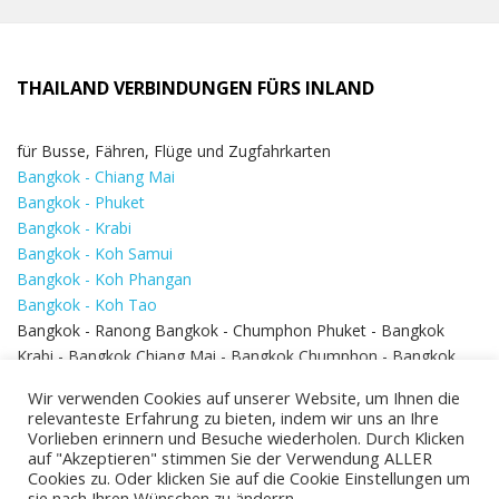
THAILAND VERBINDUNGEN FÜRS INLAND
für Busse, Fähren, Flüge und Zugfahrkarten
Bangkok - Chiang Mai
Bangkok - Phuket
Bangkok - Krabi
Bangkok - Koh Samui
Bangkok - Koh Phangan
Bangkok - Koh Tao
Bangkok - Ranong Bangkok - Chumphon Phuket - Bangkok
Krabi - Bangkok Chiang Mai - Bangkok Chumphon - Bangkok
Koh Samui - Koh Phi Phi
Bangkok - Pattaya
Wir verwenden Cookies auf unserer Website, um Ihnen die
Bangkok - Hua Hin
relevanteste Erfahrung zu bieten, indem wir uns an Ihre
Vorlieben erinnern und Besuche wiederholen. Durch Klicken
auf "Akzeptieren" stimmen Sie der Verwendung ALLER
Cookies zu. Oder klicken Sie auf die Cookie Einstellungen um
sie nach Ihren Wünschen zu änderrn