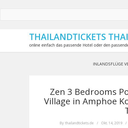
THAILANDTICKETS THA
online einfach das passende Hotel oder den passende
INLANDSFLÜGE V
Zen 3 Bedrooms Poo
Village in Amphoe K
By
thailandtickets.de
/
Okt. 14, 2019
/