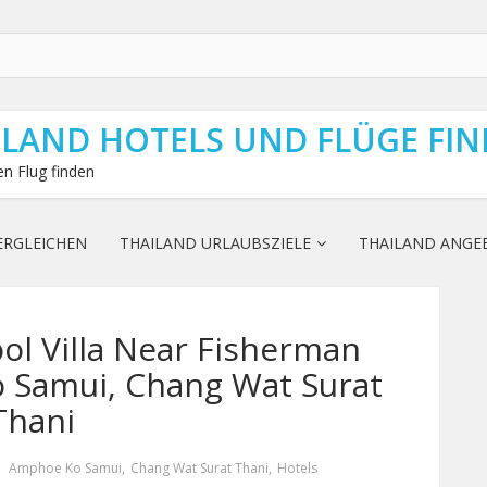
ILAND HOTELS UND FLÜGE FI
n Flug finden
ERGLEICHEN
THAILAND URLAUBSZIELE
THAILAND ANGE
l Villa Near Fisherman
o Samui, Chang Wat Surat
Thani
Amphoe Ko Samui
,
Chang Wat Surat Thani
,
Hotels