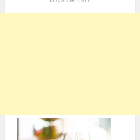
Ban Don Chan
,
Hotels