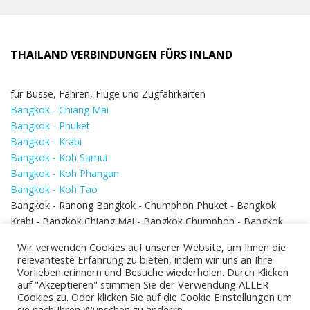
THAILAND VERBINDUNGEN FÜRS INLAND
für Busse, Fähren, Flüge und Zugfahrkarten
Bangkok - Chiang Mai
Bangkok - Phuket
Bangkok - Krabi
Bangkok - Koh Samui
Bangkok - Koh Phangan
Bangkok - Koh Tao
Bangkok - Ranong Bangkok - Chumphon Phuket - Bangkok
Krabi - Bangkok Chiang Mai - Bangkok Chumphon - Bangkok
Koh Samui - Koh Phi Phi
Bangkok - Pattaya
Wir verwenden Cookies auf unserer Website, um Ihnen die
Bangkok - Hua Hin
relevanteste Erfahrung zu bieten, indem wir uns an Ihre
Vorlieben erinnern und Besuche wiederholen. Durch Klicken
auf "Akzeptieren" stimmen Sie der Verwendung ALLER
Cookies zu. Oder klicken Sie auf die Cookie Einstellungen um
sie nach Ihren Wünschen zu änderrn