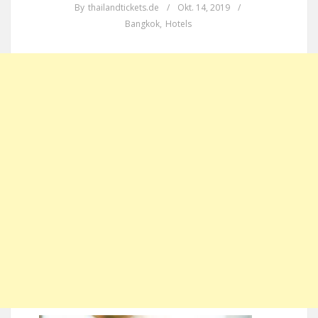
By
thailandtickets.de
/
Okt. 14, 2019
/
Bangkok
,
Hotels