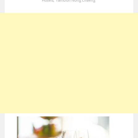
Hotels
,
Tambon Nong Chaeng