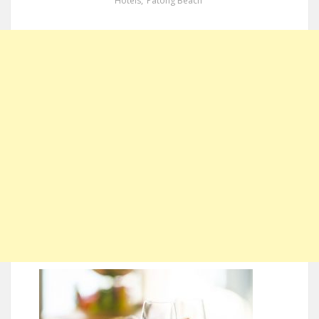
Hotels
,
Patong Beach