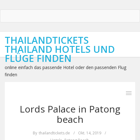
THAILANDTICKETS
THAILAND HOTELS UND
FLÜGE FINDEN
online einfach das passende Hotel oder den passenden Flug
finden
Lords Palace in Patong
beach
By
thailandtickets.de
/
Okt. 14, 2019
/