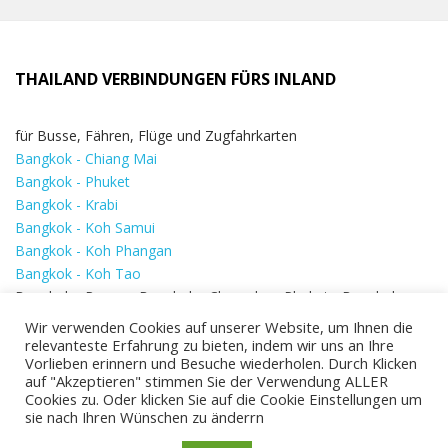
THAILAND VERBINDUNGEN FÜRS INLAND
für Busse, Fähren, Flüge und Zugfahrkarten
Bangkok - Chiang Mai
Bangkok - Phuket
Bangkok - Krabi
Bangkok - Koh Samui
Bangkok - Koh Phangan
Bangkok - Koh Tao
Bangkok - Ranong Bangkok - Chumphon Phuket - Bangkok
Krabi - Bangkok Chiang Mai - Bangkok Chumphon - Bangkok
Wir verwenden Cookies auf unserer Website, um Ihnen die
Koh Samui - Koh Phi Phi
Bangkok - Pattaya
relevanteste Erfahrung zu bieten, indem wir uns an Ihre
Vorlieben erinnern und Besuche wiederholen. Durch Klicken
Bangkok - Hua Hin
auf "Akzeptieren" stimmen Sie der Verwendung ALLER
Cookies zu. Oder klicken Sie auf die Cookie Einstellungen um
sie nach Ihren Wünschen zu änderrn