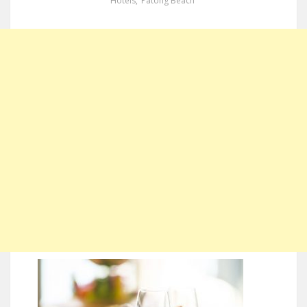
Hotels
,
Patong Beach