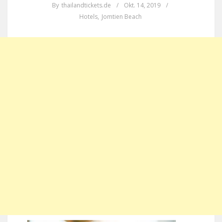
By
thailandtickets.de
/
Okt. 14, 2019
/
Hotels
,
Jomtien Beach