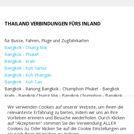
THAILAND VERBINDUNGEN FÜRS INLAND
für Busse, Fähren, Flüge und Zugfahrkarten
Bangkok - Chiang Mai
Bangkok - Phuket
Bangkok - Krabi
Bangkok - Koh Samui
Bangkok - Koh Phangan
Bangkok - Koh Tao
Bangkok - Ranong Bangkok - Chumphon Phuket - Bangkok
Krabi - Bangkok Chiang Mai - Bangkok Chumphon - Bangkok
Koh Samui - Koh Phi Phi
Bangkok - Pattaya
Wir verwenden Cookies auf unserer Website, um Ihnen die
Bangkok - Hua Hin
relevanteste Erfahrung zu bieten, indem wir uns an Ihre
Vorlieben erinnern und Besuche wiederholen. Durch Klicken
auf "Akzeptieren" stimmen Sie der Verwendung ALLER
Cookies zu. Oder klicken Sie auf die Cookie Einstellungen um
sie nach Ihren Wünschen zu änderrn