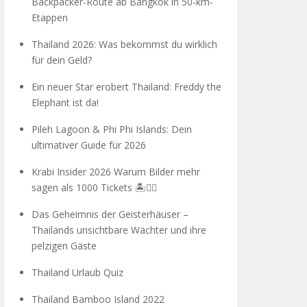
Backpacker-Route ab Bangkok in 50-km-
Etappen
Thailand 2026: Was bekommst du wirklich
für dein Geld?
Ein neuer Star erobert Thailand: Freddy the
Elephant ist da!
Pileh Lagoon & Phi Phi Islands: Dein
ultimativer Guide für 2026
Krabi Insider 2026 Warum Bilder mehr
sagen als 1000 Tickets 🏝️🧗‍♂️
Das Geheimnis der Geisterhäuser –
Thailands unsichtbare Wächter und ihre
pelzigen Gäste
Thailand Urlaub Quiz
Thailand Bamboo Island 2022