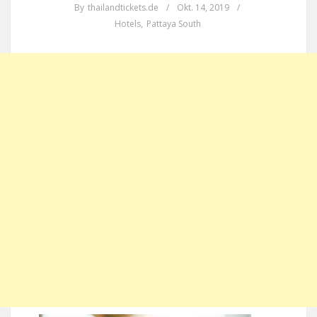
By
thailandtickets.de
/
Okt. 14, 2019
/
Hotels
,
Pattaya South