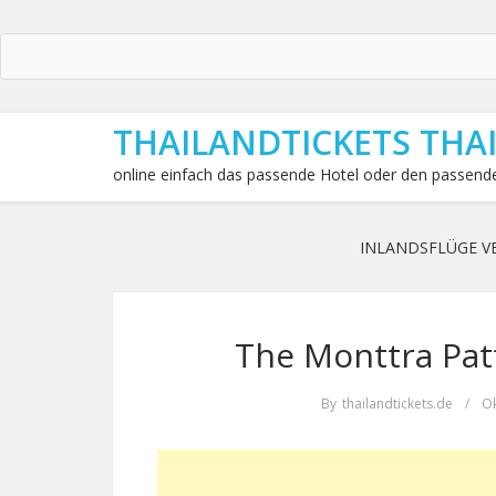
THAILANDTICKETS THA
online einfach das passende Hotel oder den passende
INLANDSFLÜGE V
The Monttra Patt
By
thailandtickets.de
/
Ok