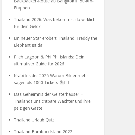
Backpacker-Route ab Bangkok in 50-km-
Etappen
Thailand 2026: Was bekommst du wirklich
für dein Geld?
Ein neuer Star erobert Thailand: Freddy the
Elephant ist da!
Pileh Lagoon & Phi Phi Islands: Dein
ultimativer Guide für 2026
Krabi Insider 2026 Warum Bilder mehr
sagen als 1000 Tickets 🏝️🧗‍♂️
Das Geheimnis der Geisterhäuser –
Thailands unsichtbare Wächter und ihre
pelzigen Gäste
Thailand Urlaub Quiz
Thailand Bamboo Island 2022