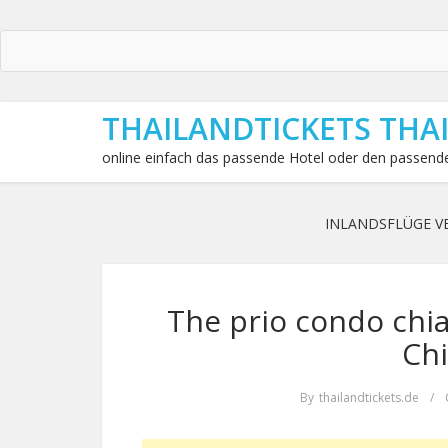
THAILANDTICKETS THA
online einfach das passende Hotel oder den passende
INLANDSFLÜGE V
The prio condo chi
Ch
By
thailandtickets.de
/