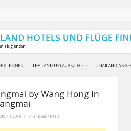
ILAND HOTELS UND FLÜGE FI
n Flug finden
ERGLEICHEN
THAILAND URLAUBSZIELE
THAILAND ANGE
angmai by Wang Hong in
iangmai
Okt. 14, 2019
/
chiangmai
,
Hotels