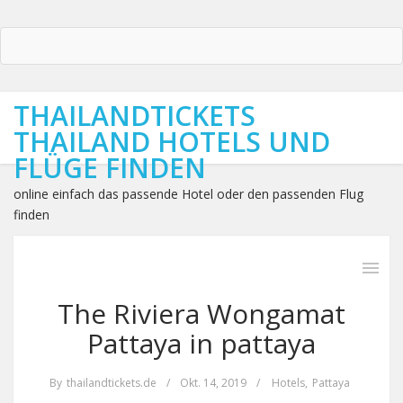
THAILANDTICKETS
THAILAND HOTELS UND
FLÜGE FINDEN
online einfach das passende Hotel oder den passenden Flug
finden
The Riviera Wongamat
Pattaya in pattaya
By
thailandtickets.de
/
Okt. 14, 2019
/
Hotels
,
Pattaya