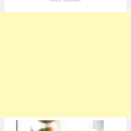
Hotels
,
Na Jomtien