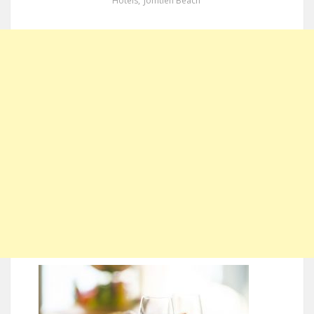
Hotels
,
Jomtien Beach