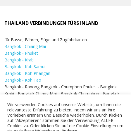
THAILAND VERBINDUNGEN FÜRS INLAND
für Busse, Fähren, Flüge und Zugfahrkarten
Bangkok - Chiang Mai
Bangkok - Phuket
Bangkok - Krabi
Bangkok - Koh Samui
Bangkok - Koh Phangan
Bangkok - Koh Tao
Bangkok - Ranong Bangkok - Chumphon Phuket - Bangkok
Krabi - Bangkok Chiang Mai - Bangkok Chumphon - Bangkok
Koh Samui - Koh Phi Phi
Bangkok - Pattaya
Wir verwenden Cookies auf unserer Website, um Ihnen die
Bangkok - Hua Hin
relevanteste Erfahrung zu bieten, indem wir uns an Ihre
Vorlieben erinnern und Besuche wiederholen. Durch Klicken
auf "Akzeptieren" stimmen Sie der Verwendung ALLER
Cookies zu. Oder klicken Sie auf die Cookie Einstellungen um
sie nach Ihren Wünschen zu änderrn