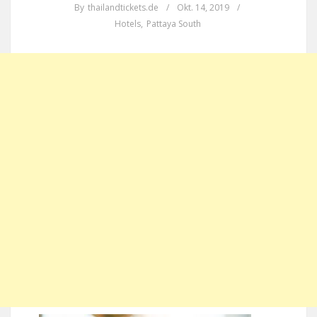
By
thailandtickets.de
/
Okt. 14, 2019
/
Hotels
,
Pattaya South