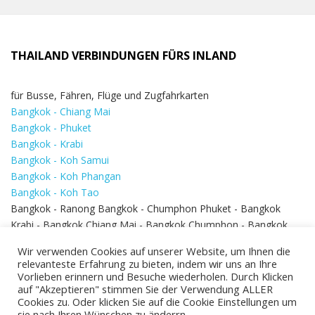
THAILAND VERBINDUNGEN FÜRS INLAND
für Busse, Fähren, Flüge und Zugfahrkarten
Bangkok - Chiang Mai
Bangkok - Phuket
Bangkok - Krabi
Bangkok - Koh Samui
Bangkok - Koh Phangan
Bangkok - Koh Tao
Bangkok - Ranong Bangkok - Chumphon Phuket - Bangkok
Krabi - Bangkok Chiang Mai - Bangkok Chumphon - Bangkok
Koh Samui - Koh Phi Phi
Bangkok - Pattaya
Wir verwenden Cookies auf unserer Website, um Ihnen die
Bangkok - Hua Hin
relevanteste Erfahrung zu bieten, indem wir uns an Ihre
Vorlieben erinnern und Besuche wiederholen. Durch Klicken
auf "Akzeptieren" stimmen Sie der Verwendung ALLER
Cookies zu. Oder klicken Sie auf die Cookie Einstellungen um
sie nach Ihren Wünschen zu änderrn