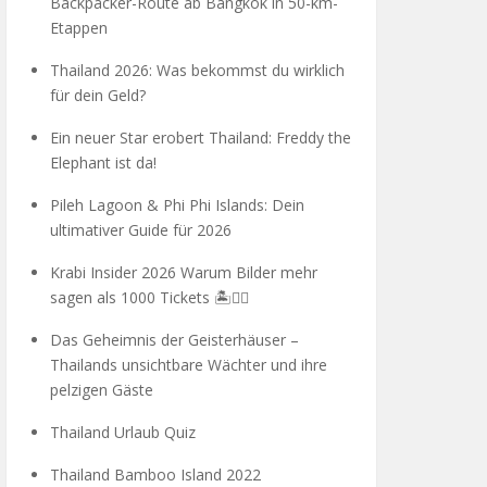
Backpacker-Route ab Bangkok in 50-km-
Etappen
Thailand 2026: Was bekommst du wirklich
für dein Geld?
Ein neuer Star erobert Thailand: Freddy the
Elephant ist da!
Pileh Lagoon & Phi Phi Islands: Dein
ultimativer Guide für 2026
Krabi Insider 2026 Warum Bilder mehr
sagen als 1000 Tickets 🏝️🧗‍♂️
Das Geheimnis der Geisterhäuser –
Thailands unsichtbare Wächter und ihre
pelzigen Gäste
Thailand Urlaub Quiz
Thailand Bamboo Island 2022