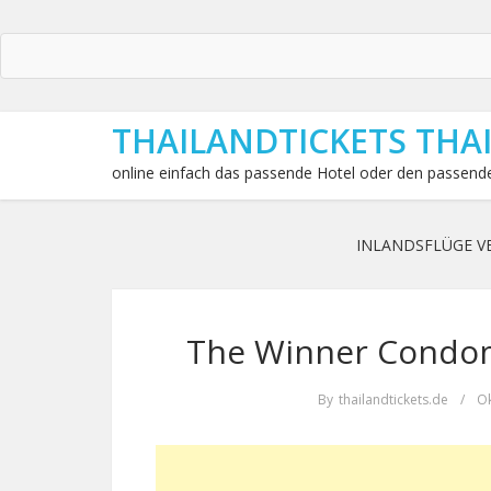
THAILANDTICKETS THA
online einfach das passende Hotel oder den passende
INLANDSFLÜGE V
The Winner Condom
By
thailandtickets.de
/
Ok