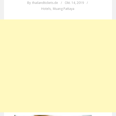
By
thailandtickets.de
/
Okt. 14, 2019
/
Hotels
,
Muang Pattaya