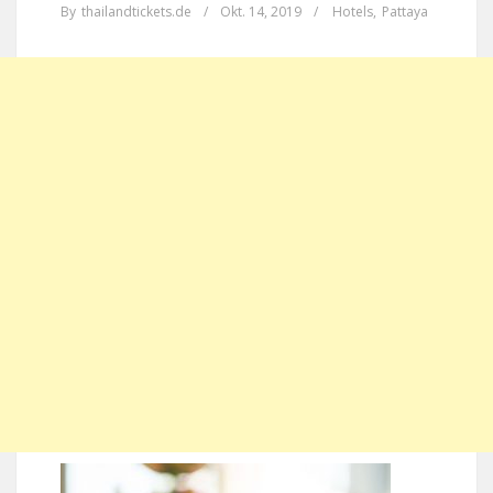
By
thailandtickets.de
/
Okt. 14, 2019
/
Hotels
,
Pattaya