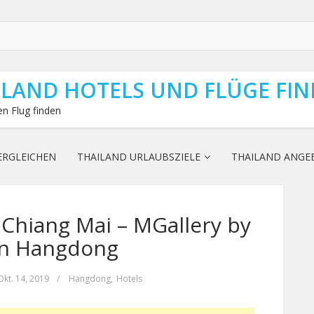
ILAND HOTELS UND FLÜGE FI
n Flug finden
ERGLEICHEN
THAILAND URLAUBSZIELE
THAILAND ANGE
Chiang Mai – MGallery by
 in Hangdong
Okt. 14, 2019
/
Hangdong
,
Hotels