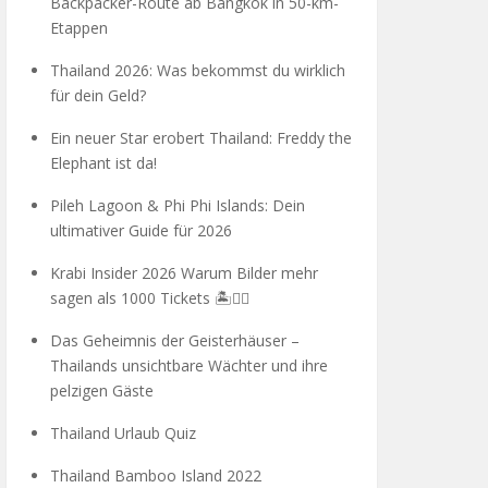
Backpacker-Route ab Bangkok in 50-km-
Etappen
Thailand 2026: Was bekommst du wirklich
für dein Geld?
Ein neuer Star erobert Thailand: Freddy the
Elephant ist da!
Pileh Lagoon & Phi Phi Islands: Dein
ultimativer Guide für 2026
Krabi Insider 2026 Warum Bilder mehr
sagen als 1000 Tickets 🏝️🧗‍♂️
Das Geheimnis der Geisterhäuser –
Thailands unsichtbare Wächter und ihre
pelzigen Gäste
Thailand Urlaub Quiz
Thailand Bamboo Island 2022