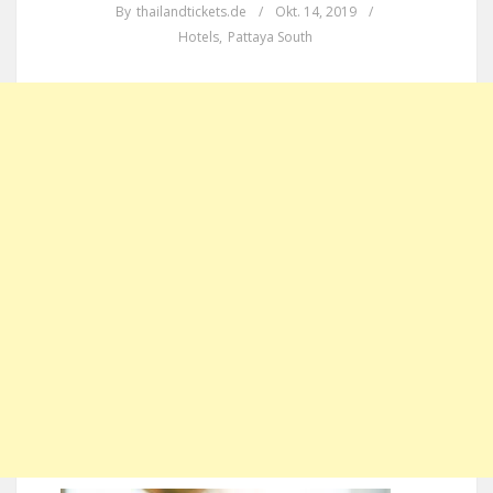
By
thailandtickets.de
/
Okt. 14, 2019
/
Hotels
,
Pattaya South