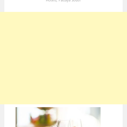
Hotels
,
Pattaya South