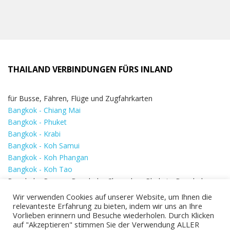
THAILAND VERBINDUNGEN FÜRS INLAND
für Busse, Fähren, Flüge und Zugfahrkarten
Bangkok - Chiang Mai
Bangkok - Phuket
Bangkok - Krabi
Bangkok - Koh Samui
Bangkok - Koh Phangan
Bangkok - Koh Tao
Bangkok - Ranong Bangkok - Chumphon Phuket - Bangkok
Krabi - Bangkok Chiang Mai - Bangkok Chumphon - Bangkok
Wir verwenden Cookies auf unserer Website, um Ihnen die
Koh Samui - Koh Phi Phi
Bangkok - Pattaya
relevanteste Erfahrung zu bieten, indem wir uns an Ihre
Vorlieben erinnern und Besuche wiederholen. Durch Klicken
Bangkok - Hua Hin
auf "Akzeptieren" stimmen Sie der Verwendung ALLER