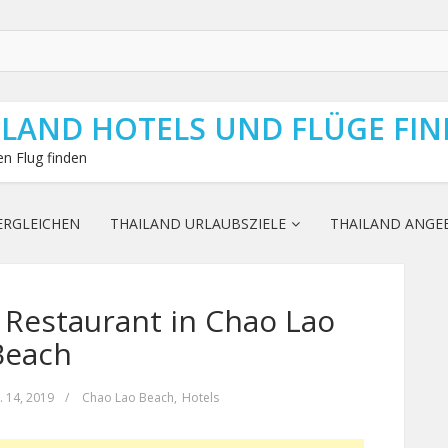
ILAND HOTELS UND FLÜGE FI
n Flug finden
ERGLEICHEN
THAILAND URLAUBSZIELE
THAILAND ANGE
& Restaurant in Chao Lao
Beach
. 14, 2019
/
Chao Lao Beach
,
Hotels