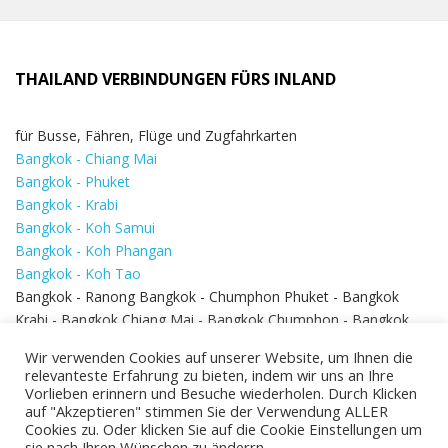
THAILAND VERBINDUNGEN FÜRS INLAND
für Busse, Fähren, Flüge und Zugfahrkarten
Bangkok - Chiang Mai
Bangkok - Phuket
Bangkok - Krabi
Bangkok - Koh Samui
Bangkok - Koh Phangan
Bangkok - Koh Tao
Bangkok - Ranong Bangkok - Chumphon Phuket - Bangkok
Krabi - Bangkok Chiang Mai - Bangkok Chumphon - Bangkok
Koh Samui - Koh Phi Phi
Bangkok - Pattaya
Wir verwenden Cookies auf unserer Website, um Ihnen die
Bangkok - Hua Hin
relevanteste Erfahrung zu bieten, indem wir uns an Ihre
Vorlieben erinnern und Besuche wiederholen. Durch Klicken
auf "Akzeptieren" stimmen Sie der Verwendung ALLER
Cookies zu. Oder klicken Sie auf die Cookie Einstellungen um
sie nach Ihren Wünschen zu änderrn