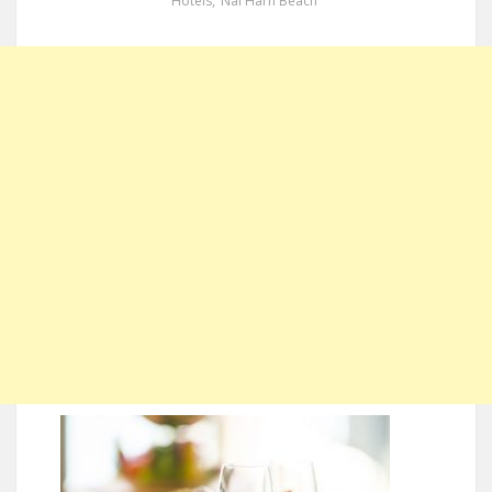
Hotels
,
Nai Harn Beach