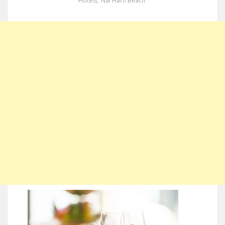
Hotels
,
Nai Harn Beach