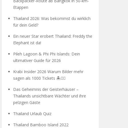
Backpacker-Route ab Bangkok in 50-km-
Etappen
Thailand 2026: Was bekommst du wirklich
für dein Geld?
Ein neuer Star erobert Thailand: Freddy the
Elephant ist da!
Pileh Lagoon & Phi Phi Islands: Dein
ultimativer Guide für 2026
Krabi Insider 2026 Warum Bilder mehr
sagen als 1000 Tickets 🏝️🧗‍♂️
Das Geheimnis der Geisterhäuser –
Thailands unsichtbare Wächter und ihre
pelzigen Gäste
Thailand Urlaub Quiz
Thailand Bamboo Island 2022