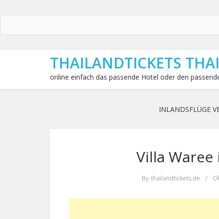
THAILANDTICKETS THA
online einfach das passende Hotel oder den passende
INLANDSFLÜGE V
Villa Waree
By
thailandtickets.de
/
Ok