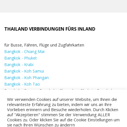
THAILAND VERBINDUNGEN FÜRS INLAND
für Busse, Fähren, Flüge und Zugfahrkarten
Bangkok - Chiang Mai
Bangkok - Phuket
Bangkok - Krabi
Bangkok - Koh Samui
Bangkok - Koh Phangan
Bangkok - Koh Tao
Bangkok - Ranong Bangkok - Chumphon Phuket - Bangkok
Krabi - Bangkok Chiang Mai - Bangkok Chumphon - Bangkok
Wir verwenden Cookies auf unserer Website, um Ihnen die
Koh Samui - Koh Phi Phi
Bangkok - Pattaya
relevanteste Erfahrung zu bieten, indem wir uns an Ihre
Vorlieben erinnern und Besuche wiederholen. Durch Klicken
Bangkok - Hua Hin
auf "Akzeptieren" stimmen Sie der Verwendung ALLER
Cookies zu. Oder klicken Sie auf die Cookie Einstellungen um
sie nach Ihren Wünschen zu änderrn