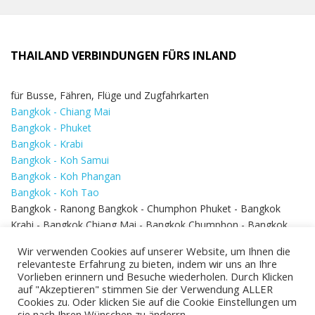
THAILAND VERBINDUNGEN FÜRS INLAND
für Busse, Fähren, Flüge und Zugfahrkarten
Bangkok - Chiang Mai
Bangkok - Phuket
Bangkok - Krabi
Bangkok - Koh Samui
Bangkok - Koh Phangan
Bangkok - Koh Tao
Bangkok - Ranong Bangkok - Chumphon Phuket - Bangkok
Krabi - Bangkok Chiang Mai - Bangkok Chumphon - Bangkok
Koh Samui - Koh Phi Phi
Bangkok - Pattaya
Wir verwenden Cookies auf unserer Website, um Ihnen die
Bangkok - Hua Hin
relevanteste Erfahrung zu bieten, indem wir uns an Ihre
Vorlieben erinnern und Besuche wiederholen. Durch Klicken
auf "Akzeptieren" stimmen Sie der Verwendung ALLER
Cookies zu. Oder klicken Sie auf die Cookie Einstellungen um
sie nach Ihren Wünschen zu änderrn