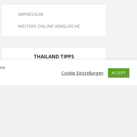
IMPRESSUM
WEITERE ONLINE VERGLEICHE
THAILAND TIPPS
ern
Cookie Einstellungen
ACCEPT
Bangkok nach Koh Samui: Fliegen vs.
Landweg – Was lohnt sich wirklich?
Thailand Insel-Hopping: Meine TOP 5
Trauminseln!
Thailand Tempel-Route: Die magische 50-
KM-Etappen-Tour!
Thailand für Entdecker: Die perfekte