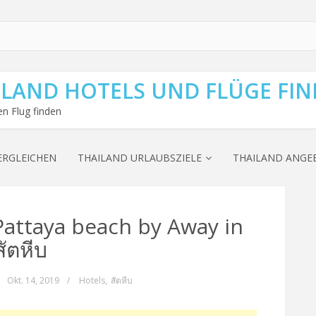
ILAND HOTELS UND FLÜGE FI
n Flug finden
ERGLEICHEN
THAILAND URLAUBSZIELE
THAILAND ANGE
attaya beach by Away in
สัตหีบ
Okt. 14, 2019
/
Hotels
,
สัตหีบ