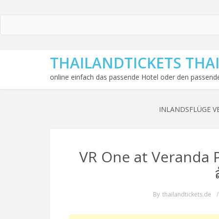
THAILANDTICKETS THA
online einfach das passende Hotel oder den passende
INLANDSFLÜGE V
VR One at Veranda P
By
thailandtickets.de
/